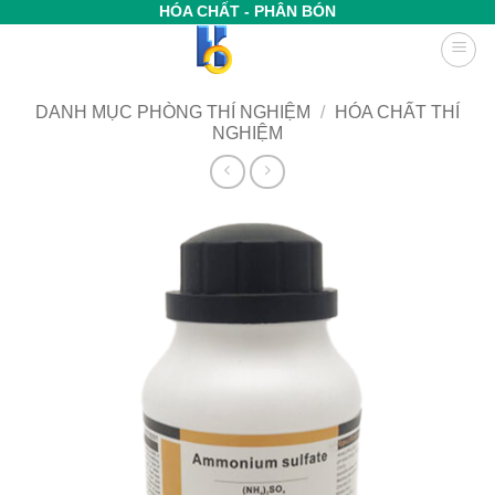
Bỏ
HÓA CHẤT - PHÂN BÓN
qua
nội
dung
DANH MỤC PHÒNG THÍ NGHIỆM
/
HÓA CHẤT THÍ
NGHIỆM