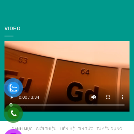
VIDEO
DANH MỤC
GIỚI THIỆU
LIÊN HỆ
TIN TỨC
TUYỂN DỤNG