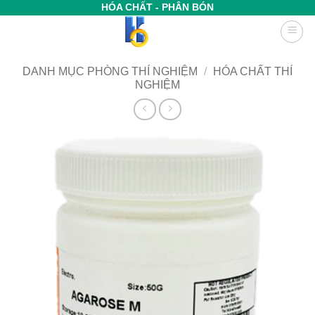
Bỏ
HÓA CHẤT - PHÂN BÓN
qua
nội
dung
DANH MỤC PHÒNG THÍ NGHIỆM
/
HÓA CHẤT THÍ
NGHIỆM