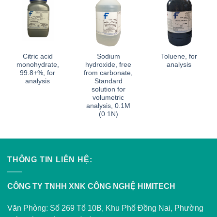
Citric acid
Sodium
Toluene, for
monohydrate,
hydroxide, free
analysis
99.8+%, for
from carbonate,
analysis
Standard
solution for
volumetric
analysis, 0.1M
(0.1N)
THÔNG TIN LIÊN HỆ:
CÔNG TY TNHH XNK CÔNG NGHỆ HIMITECH
Văn Phòng: Số 269 Tổ 10B, Khu Phố Đồng Nai, Phường