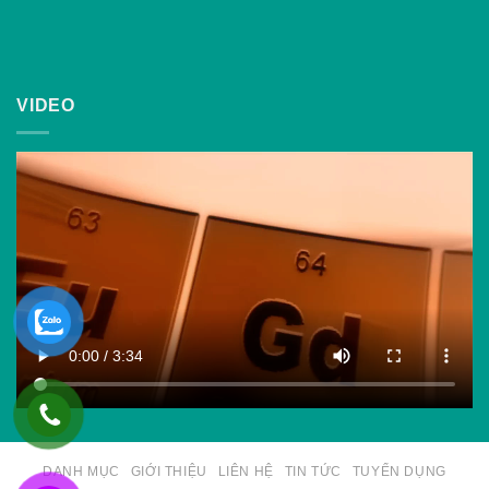
VIDEO
DANH MỤC
GIỚI THIỆU
LIÊN HỆ
TIN TỨC
TUYỂN DỤNG