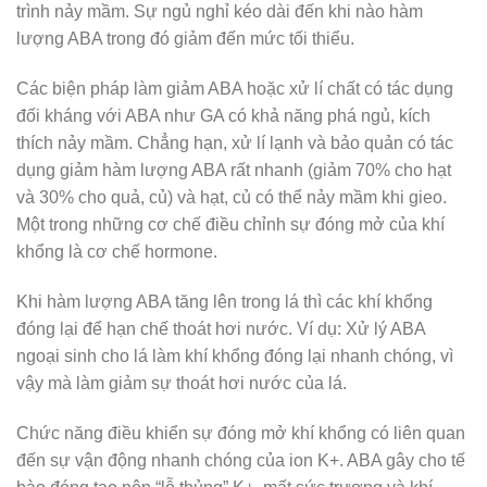
trình nảy mầm. Sự ngủ nghỉ kéo dài đến khi nào hàm
lượng ABA trong đó giảm đến mức tối thiểu.
Các biện pháp làm giảm ABA hoặc xử lí chất có tác dụng
đối kháng với ABA như GA có khả năng phá ngủ, kích
thích nảy mầm. Chẳng hạn, xử lí lạnh và bảo quản có tác
dụng giảm hàm lượng ABA rất nhanh (giảm 70% cho hạt
và 30% cho quả, củ) và hạt, củ có thể nảy mầm khi gieo.
Một trong những cơ chế điều chỉnh sự đóng mở của khí
khổng là cơ chế hormone.
Khi hàm lượng ABA tăng lên trong lá thì các khí khổng
đóng lại để hạn chế thoát hơi nước. Ví dụ: Xử lý ABA
ngoại sinh cho lá làm khí khổng đóng lại nhanh chóng, vì
vậy mà làm giảm sự thoát hơi nước của lá.
Chức năng điều khiển sự đóng mở khí khổng có liên quan
đến sự vận động nhanh chóng của ion K+. ABA gây cho tế