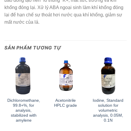
bào đóng tạo nên “lỗ thủng” K+, mất sức trương và khí
khổng đóng lại. Xử lý ABA ngoại sinh làm khí khổng đóng
lại để hạn chế sự thoát hơi nước qua khí khổng, giảm sự
mất nước của lá.
SẢN PHẨM TƯƠNG TỰ
Dichloromethane,
Acetonitrile
Iodine, Standard
99.8+%, for
HPLC grade
solution for
analysis,
volumetric
stabilized with
analysis, 0.05M,
amylene
0.1N