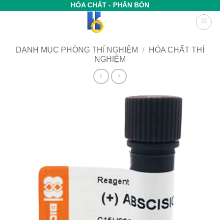
Bỏ
HÓA CHẤT - PHÂN BÓN
qua
nội
dung
DANH MỤC PHÒNG THÍ NGHIỆM
/
HÓA CHẤT THÍ
NGHIỆM