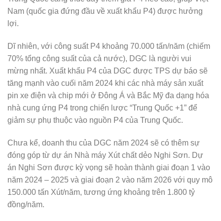
Nam (quốc gia đứng đầu về xuất khẩu P4) được hưởng
lợi.
Dĩ nhiên, với công suất P4 khoảng 70.000 tấn/năm (chiếm
70% tổng công suất của cả nước), DGC là người vui
mừng nhất. Xuất khẩu P4 của DGC được TPS dự báo sẽ
tăng mạnh vào cuối năm 2024 khi các nhà máy sản xuất
pin xe điện và chip mới ở Đông Á và Bắc Mỹ đa dạng hóa
nhà cung ứng P4 trong chiến lược “Trung Quốc +1” để
giảm sự phụ thuộc vào nguồn P4 của Trung Quốc.
Chưa kể, doanh thu của DGC năm 2024 sẽ có thêm sự
đóng góp từ dự án Nhà máy Xút chất dẻo Nghi Sơn. Dự
án Nghi Sơn được kỳ vọng sẽ hoàn thành giai đoạn 1 vào
năm 2024 – 2025 và giai đoạn 2 vào năm 2026 với quy mô
150.000 tấn Xút/năm, tương ứng khoảng trên 1.800 tỷ
đồng/năm.