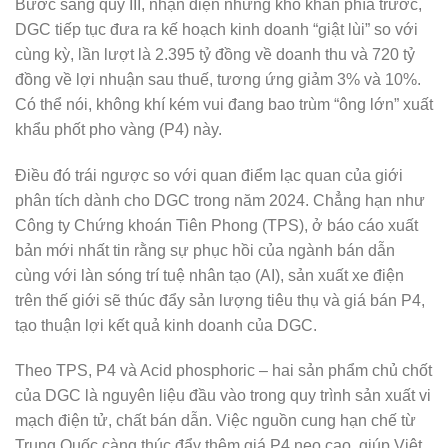
Bước sang quý III, nhận diện những khó khăn phía trước,
DGC tiếp tục đưa ra kế hoạch kinh doanh “giật lùi” so với
cùng kỳ, lần lượt là 2.395 tỷ đồng về doanh thu và 720 tỷ
đồng về lợi nhuận sau thuế, tương ứng giảm 3% và 10%.
Có thể nói, không khí kém vui đang bao trùm “ông lớn” xuất
khẩu phốt pho vàng (P4) này.
Điều đó trái ngược so với quan điểm lạc quan của giới
phân tích dành cho DGC trong năm 2024. Chẳng hạn như
Công ty Chứng khoán Tiên Phong (TPS), ở báo cáo xuất
bản mới nhất tin rằng sự phục hồi của ngành bán dẫn
cùng với làn sóng trí tuệ nhân tạo (AI), sản xuất xe điện
trên thế giới sẽ thúc đẩy sản lượng tiêu thụ và giá bán P4,
tạo thuận lợi kết quả kinh doanh của DGC.
Theo TPS, P4 và Acid phosphoric – hai sản phẩm chủ chốt
của DGC là nguyên liệu đầu vào trong quy trình sản xuất vi
mạch điện tử, chất bán dẫn. Việc nguồn cung hạn chế từ
Trung Quốc càng thúc đẩy thêm giá P4 neo cao, giúp Việt