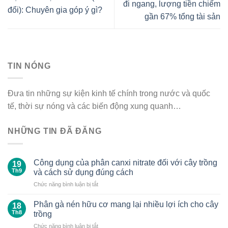
đi ngang, lượng tiền chiếm
đổi): Chuyên gia góp ý gì?
gần 67% tổng tài sản
TIN NÓNG
Đưa tin những sự kiện kinh tế chính trong nước và quốc
tế, thời sự nóng và các biến động xung quanh…
NHỮNG TIN ĐÃ ĐĂNG
Công dụng của phân canxi nitrate đối với cây trồng
19
Th9
và cách sử dụng đúng cách
ở
Chức năng bình luận bị tắt
Công
dụng
Phân gà nén hữu cơ mang lại nhiều lợi ích cho cây
18
của
Th8
trồng
phân
ở
Chức năng bình luận bị tắt
canxi