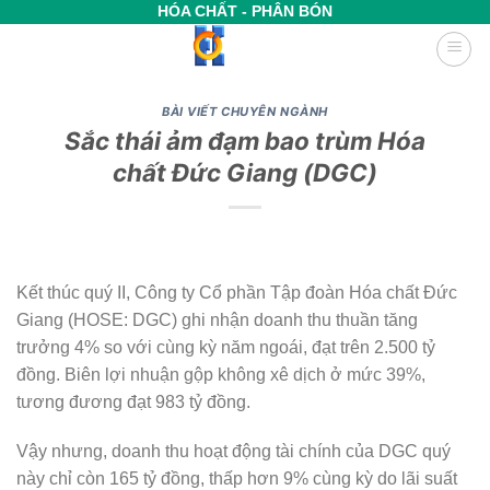
Bỏ
HÓA CHẤT - PHÂN BÓN
qua
nội
dung
BÀI VIẾT CHUYÊN NGÀNH
Sắc thái ảm đạm bao trùm Hóa
chất Đức Giang (DGC)
Kết thúc quý II, Công ty Cổ phần Tập đoàn Hóa chất Đức
Giang (HOSE: DGC) ghi nhận doanh thu thuần tăng
trưởng 4% so với cùng kỳ năm ngoái, đạt trên 2.500 tỷ
đồng. Biên lợi nhuận gộp không xê dịch ở mức 39%,
tương đương đạt 983 tỷ đồng.
Vậy nhưng, doanh thu hoạt động tài chính của DGC quý
này chỉ còn 165 tỷ đồng, thấp hơn 9% cùng kỳ do lãi suất