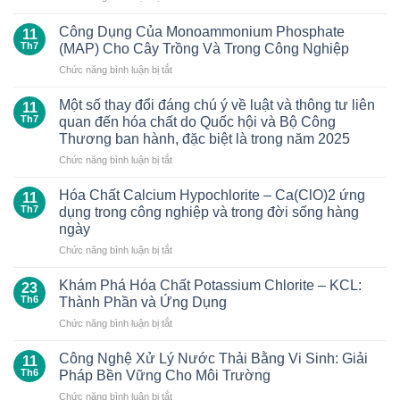
Phân
nitrate
gà
đối
Công Dụng Của Monoammonium Phosphate
11
nén
với
Th7
(MAP) Cho Cây Trồng Và Trong Công Nghiệp
hữu
cây
ở
Chức năng bình luận bị tắt
cơ
trồng
Công
mang
và
Dụng
lại
Một số thay đổi đáng chú ý về luật và thông tư liên
cách
11
Của
nhiều
Th7
quan đến hóa chất do Quốc hội và Bộ Công
sử
Monoammonium
lợi
dụng
Thương ban hành, đặc biệt là trong năm 2025
Phosphate
ích
đúng
ở
Chức năng bình luận bị tắt
(MAP)
cho
cách
Một
Cho
cây
số
Cây
Hóa Chất Calcium Hypochlorite – Ca(ClO)2 ứng
trồng
11
thay
Trồng
Th7
dụng trong công nghiệp và trong đời sống hàng
đổi
Và
ngày
đáng
Trong
ở
Chức năng bình luận bị tắt
chú
Công
Hóa
ý
Nghiệp
Chất
về
Khám Phá Hóa Chất Potassium Chlorite – KCL:
23
Calcium
luật
Th6
Thành Phần và Ứng Dụng
Hypochlorite
và
ở
Chức năng bình luận bị tắt
–
thông
Khám
Ca(ClO)2
tư
Phá
ứng
Công Nghệ Xử Lý Nước Thải Bằng Vi Sinh: Giải
liên
11
Hóa
dụng
quan
Th6
Pháp Bền Vững Cho Môi Trường
Chất
trong
đến
ở
Chức năng bình luận bị tắt
Potassium