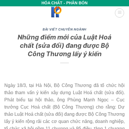
Bỏ
HÓA CHẤT - PHÂN BÓN
qua
nội
dung
BÀI VIẾT CHUYÊN NGÀNH
Những điểm mới của Luật Hoá
chất (sửa đổi) đang được Bộ
Công Thương lấy ý kiến
Ngày 18/3, tại Hà Nội, Bộ Công Thương đã tổ chức hội
thảo tham vấn ý kiến xây dựng Luật Hoá chất (sửa đổi).
Phát biểu tại hội thảo, ông Phùng Mạnh Ngọc – Cục
trưởng Cục Hoá chất (Bộ Công Thương) cho rằng: Dự
thảo Luật Hoá chất (sửa đổi) đang được Bộ Công Thương
lấy ý kiến rộng rãi các cơ quan chức năng, doanh nghiệp,
tổ chức xã hội gồm 11 chương và 95 điều, tăng 1 chương