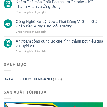
Chất
về
Khám Phá Hóa Chất Potassium Chlorite – KCL:
23
Calcium
luật
Th6
Thành Phần và Ứng Dụng
Hypochlorite
và
ở
Chức năng bình luận bị tắt
–
thông
Khám
Ca(ClO)2
tư
Phá
ứng
Công Nghệ Xử Lý Nước Thải Bằng Vi Sinh: Giải
liên
11
Hóa
dụng
quan
Th6
Pháp Bền Vững Cho Môi Trường
Chất
trong
đến
ở
Chức năng bình luận bị tắt
Potassium
công
hóa
Công
Chlorite
nghiệp
chất
Nghệ
–
Antifoam công dụng ức chế hình thành bọt hiệu quả
và
05
do
Xử
KCL:
Th6
và tuyệt vời
trong
Quốc
Lý
Thành
đời
hội
ở
Chức năng bình luận bị tắt
Nước
Phần
sống
và
Antifoam
Thải
và
hàng
Bộ
công
Bằng
Ứng
ngày
Công
dụng
DANH MỤC
Vi
Dụng
Thương
ức
Sinh:
ban
chế
Giải
hành,
hình
Pháp
đặc
BÀI VIẾT CHUYÊN NGÀNH
(156)
thành
Bền
biệt
bọt
Vững
là
hiệu
Cho
trong
SẢN XUẤT TÚI NHỰA
quả
Môi
năm
và
Trường
2025
tuyệt
vời