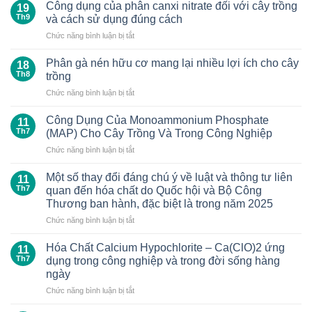
Công dụng của phân canxi nitrate đối với cây trồng
19
Th9
và cách sử dụng đúng cách
ở
Chức năng bình luận bị tắt
Công
dụng
Phân gà nén hữu cơ mang lại nhiều lợi ích cho cây
18
của
Th8
trồng
phân
ở
Chức năng bình luận bị tắt
canxi
Phân
nitrate
gà
đối
Công Dụng Của Monoammonium Phosphate
11
nén
với
Th7
(MAP) Cho Cây Trồng Và Trong Công Nghiệp
hữu
cây
ở
Chức năng bình luận bị tắt
cơ
trồng
Công
mang
và
Dụng
lại
Một số thay đổi đáng chú ý về luật và thông tư liên
cách
11
Của
nhiều
Th7
quan đến hóa chất do Quốc hội và Bộ Công
sử
Monoammonium
lợi
dụng
Thương ban hành, đặc biệt là trong năm 2025
Phosphate
ích
đúng
ở
Chức năng bình luận bị tắt
(MAP)
cho
cách
Một
Cho
cây
số
Cây
Hóa Chất Calcium Hypochlorite – Ca(ClO)2 ứng
trồng
11
thay
Trồng
Th7
dụng trong công nghiệp và trong đời sống hàng
đổi
Và
ngày
đáng
Trong
ở
Chức năng bình luận bị tắt
chú
Công
Hóa
ý
Nghiệp