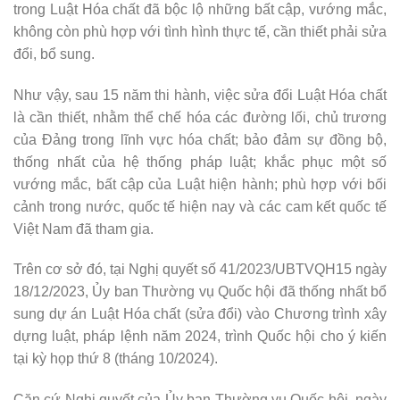
trong Luật Hóa chất đã bộc lộ những bất cập, vướng mắc,
không còn phù hợp với tình hình thực tế, cần thiết phải sửa
đổi, bổ sung.
Như vậy, sau 15 năm thi hành, việc sửa đổi Luật Hóa chất
là cần thiết, nhằm thể chế hóa các đường lối, chủ trương
của Đảng trong lĩnh vực hóa chất; bảo đảm sự đồng bộ,
thống nhất của hệ thống pháp luật; khắc phục một số
vướng mắc, bất cập của Luật hiện hành; phù hợp với bối
cảnh trong nước, quốc tế hiện nay và các cam kết quốc tế
Việt Nam đã tham gia.
Trên cơ sở đó, tại Nghị quyết số 41/2023/UBTVQH15 ngày
18/12/2023, Ủy ban Thường vụ Quốc hội đã thống nhất bổ
sung dự án Luật Hóa chất (sửa đổi) vào Chương trình xây
dựng luật, pháp lệnh năm 2024, trình Quốc hội cho ý kiến
tại kỳ họp thứ 8 (tháng 10/2024).
Căn cứ Nghị quyết của Ủy ban Thường vụ Quốc hội, ngày