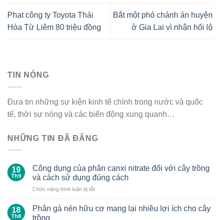
Phạt công ty Toyota Thái
Bắt một phó chánh án huyện
Hòa Từ Liêm 80 triệu đồng
ở Gia Lai vì nhận hối lộ
TIN NÓNG
Đưa tin những sự kiện kinh tế chính trong nước và quốc
tế, thời sự nóng và các biến động xung quanh…
NHỮNG TIN ĐÃ ĐĂNG
Công dụng của phân canxi nitrate đối với cây trồng
19
Th9
và cách sử dụng đúng cách
ở
Chức năng bình luận bị tắt
Công
dụng
Phân gà nén hữu cơ mang lại nhiều lợi ích cho cây
18
của
Th8
trồng