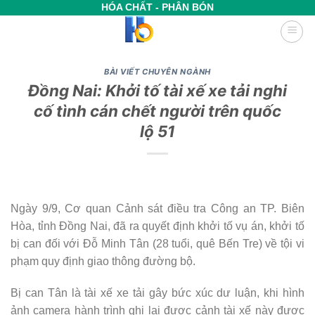
Bỏ
HÓA CHẤT - PHÂN BÓN
qua
nội
dung
BÀI VIẾT CHUYÊN NGÀNH
Đồng Nai: Khởi tố tài xế xe tải nghi
cố tình cán chết người trên quốc
lộ 51
Ngày 9/9, Cơ quan Cảnh sát điều tra Công an TP. Biên
Hòa, tỉnh Đồng Nai, đã ra quyết định khởi tố vụ án, khởi tố
bị can đối với Đỗ Minh Tân (28 tuổi, quê Bến Tre) về tội vi
phạm quy định giao thông đường bộ.
Bị can Tân là tài xế xe tải gây bức xúc dư luận, khi hình
ảnh camera hành trình ghi lại được cảnh tài xế này được