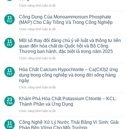
phân
ở
Chức năng bình luận bị tắt
canxi
Phân
nitrate
gà
đối
Công Dụng Của Monoammonium Phosphate
11
nén
với
Th7
(MAP) Cho Cây Trồng Và Trong Công Nghiệp
hữu
cây
ở
Chức năng bình luận bị tắt
cơ
trồng
Công
mang
và
Dụng
lại
Một số thay đổi đáng chú ý về luật và thông tư liên
cách
11
Của
nhiều
Th7
quan đến hóa chất do Quốc hội và Bộ Công
sử
Monoammonium
lợi
dụng
Thương ban hành, đặc biệt là trong năm 2025
Phosphate
ích
đúng
ở
Chức năng bình luận bị tắt
(MAP)
cho
cách
Một
Cho
cây
số
Cây
Hóa Chất Calcium Hypochlorite – Ca(ClO)2 ứng
trồng
11
thay
Trồng
Th7
dụng trong công nghiệp và trong đời sống hàng
đổi
Và
ngày
đáng
Trong
ở
Chức năng bình luận bị tắt
chú
Công
Hóa
ý
Nghiệp
Chất
về
Khám Phá Hóa Chất Potassium Chlorite – KCL:
23
Calcium
luật
Th6
Thành Phần và Ứng Dụng
Hypochlorite
và
ở
Chức năng bình luận bị tắt
–
thông
Khám
Ca(ClO)2
tư
Phá
ứng
Công Nghệ Xử Lý Nước Thải Bằng Vi Sinh: Giải
liên
11
Hóa
dụng
quan
Th6
Pháp Bền Vững Cho Môi Trường