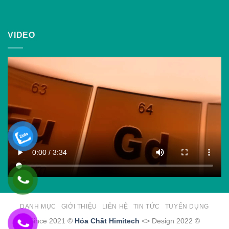
VIDEO
DANH MỤC
GIỚI THIỆU
LIÊN HỆ
TIN TỨC
TUYỂN DỤNG
Since 2021 ©
Hóa Chất Himitech
<> Design 2022 ©